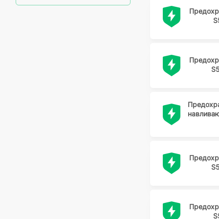
HING CHEUNG
Предохр
S
HOLLY
Hollyland
IEK
Предохр
JDT FUSE
S
JEMETE
JINRUI
Предохр
JinRui
навлива
JKSEMI
JOYIN
KLS
Предохр
S
KYOCERA-AVX
L-EN
Littelfuse
Предохр
LITTLEFUSE
S