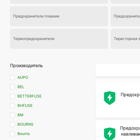
Предохранители плавкие
Предохранит
Термопредохранители
Тиристорная 
Производитель
AUPO
BEL
Предохр
BETTERFUSE
BHFUSE
BM
BOURNS
Предохр
навлива
Bourns