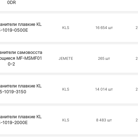
0DR
анители плавкие KL
KLS
16 654 шт
2
5-1019-0500E
анители самовосста
ющиеся MF-MSMF01
JEMETE
265 шт
2
0-2
анители плавкие KL
KLS
14 014 шт
2
5-1019-3150
анители плавкие KL
KLS
8 483 шт
2
5-1019-2000E