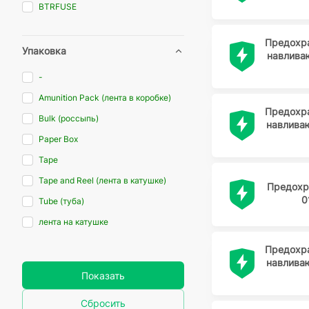
BTRFUSE
CHINA
Предохр
CHINT
Упаковка
навлива
CONQUER
-
Conquer Electronics
Amunition Pack (лента в коробке)
DAIER
Предохр
Bulk (россыпь)
навлива
DEKraft
Paper Box
DKC
Tape
EATON
Tape and Reel (лента в катушке)
Предохр
EKF
0
Tube (туба)
ESKA
лента на катушке
Fuzetec
на поддоне
Предохр
FUZETEC
навлива
россыпь в пакете
Показать
GENERICA
Штучный товар
GOSUN
Сбросить