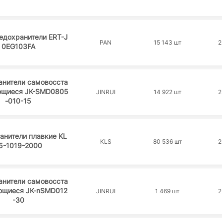
едохранители ERT-J
PAN
15 143 шт
2
0EG103FA
анители самовосста
ющиеся JK-SMD0805
JINRUI
14 922 шт
2
-010-15
анители плавкие KL
KLS
80 536 шт
2
5-1019-2000
анители самовосста
ющиеся JK-nSMD012
JINRUI
1 469 шт
2
-30