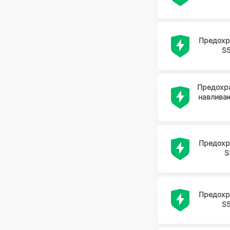
ОАО " КЗЭ ", г. Кашин
РАДИОДЕТ
Радиодеталь
Предохр
S
РАДИОДЕТАЛЬ
Радиодеталь Зубова поляна
РОССИЯ
Предохр
навлива
ТАЙВАНЬ
Предохр
S
Предохр
S