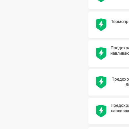
LUTE
MTA SPA
MUR
Термопр
No name
ONS
PAN
Предохр
навлива
REXANT
RSPRO
RUICHI
Предохр
RUILON
S
SCHURTER
SETFUSE
Предохр
SIB
навлива
SIBA
SIEMENS