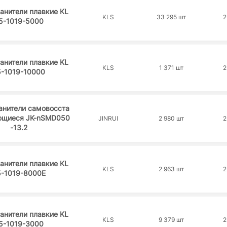
анители плавкие KL
KLS
33 295 шт
2
5-1019-5000
анители плавкие KL
KLS
1 371 шт
2
5-1019-10000
анители самовосста
ющиеся JK-nSMD050
JINRUI
2 980 шт
2
-13.2
анители плавкие KL
KLS
2 963 шт
2
5-1019-8000E
анители плавкие KL
KLS
9 379 шт
2
5-1019-3000