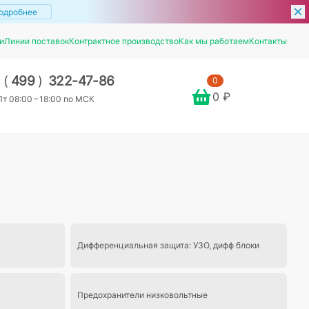
одробнее
и
Линии поставок
Контрактное производство
Как мы работаем
Контакты
7
(
499
)
322-47-86
0
0 ₽
т 08:00 – 18:00 по МСК
Дифференциальная защита: УЗО, дифф блоки
Предохранители низковольтные