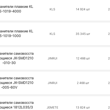
анители плавкие KL
KLS
14 924 шт
2
5-1019-4000
анители плавкие KL
KLS
35 345 шт
2
5-1019-1000
анители самовосста
ющиеся JK-SMD1210
JINRUI
12 466 шт
2
-010-30
анители самовосста
ющиеся JK-SMD1210
JINRUI
2 468 шт
2
-005-60V
анители самовосста
ющиеся 1812L035/3
JEMETE
13 824 шт
2