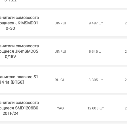
анители самовосста
ющиеся JK-MSMD01
JINRUI
9 497 шт
2
0-30
анители самовосста
ющиеся JK-mSMD05
JINRUI
6 645 шт
2
0/15V
анители плавкие S1
RUICHI
3 395 шт
2
14 1а [ВПБ6]
анители самовосста
ющиеся SMD1206B0
YAG
12 603 шт
2
20TF/24