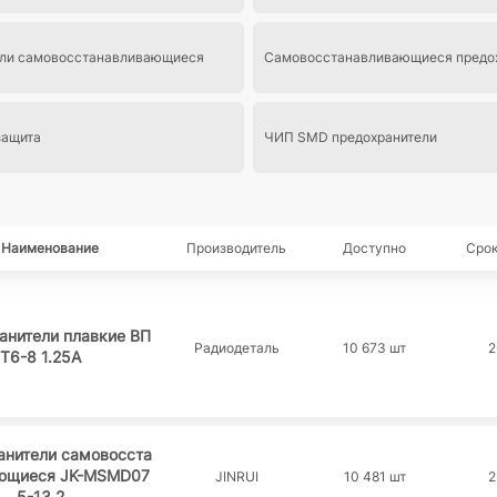
ели самовосстанавливающиеся
Самовосстанавливающиеся предо
защита
ЧИП SMD предохранители
Наименование
Производитель
Доступно
Срок
анители плавкие ВП
Радиодеталь
10 673 шт
2
Т6-8 1.25А
анители самовосста
ющиеся JK-MSMD07
JINRUI
10 481 шт
2
5-13.2