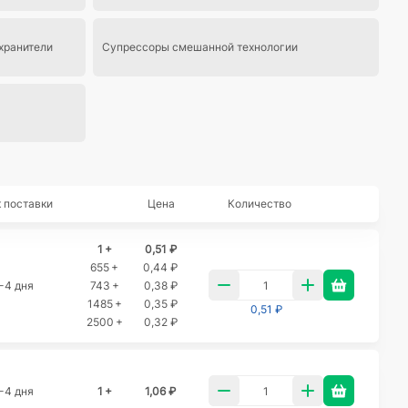
хранители
Супрессоры смешанной технологии
 поставки
Цена
Количество
1 +
0,51 ₽
655 +
0,44 ₽
-4 дня
743 +
0,38 ₽
1485 +
0,35 ₽
0,51 ₽
2500 +
0,32 ₽
-4 дня
1 +
1,06 ₽