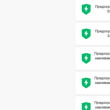
STM
Предохр
S
Systeme Electric
TDK-EPC
TDM ELECTRIC
Предохр
Texas
S
VELLEMAN
VISHAY
Предохр
WAYON
навлива
YAG
Zhenhui
ZHENHUI
Предохр
навлива
завод "Сейм" Путивль
ЗУБОВА ПОЛЯНА
Китай
Предохр
навлива
КИТАЙ