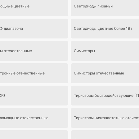
мощные цветные
Светодиоды пираньи
Ф диапазона
Светодиоды цветные более 1Вт
ы отечественные
Симисторы
тронные отечественные
Симисторы отечественные
CR)
Тиристоры быстродействующие (Т
аломощные отечественные
Тиристоры низкочастотные отечес