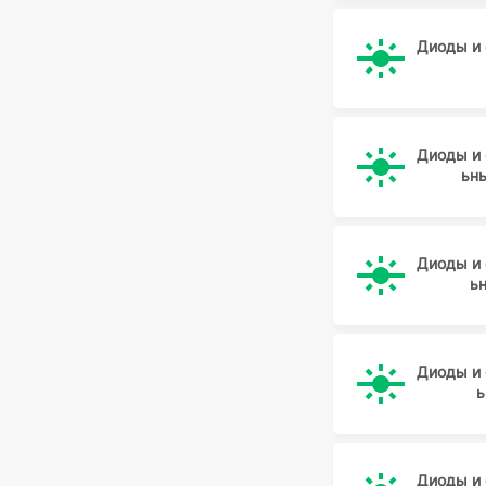
лента в коробке
Bright LED
лента в пакете
Диоды и
Bright led
лента на катушке
BRIGHTK
Отрезок бухты
Brightking
россыпь в коробке
Диоды и
Broadcom
россыпь в пакете
ьн
CDIL
Туба/Лента
CENTRAL SEMICON
Штучный товар
CHINA
Диоды и
ь
China
CHIPNOBO
CJ
Диоды и
CLD AUTO
ь
CMLIT
COLLSEMI
Диоды и
ComChip