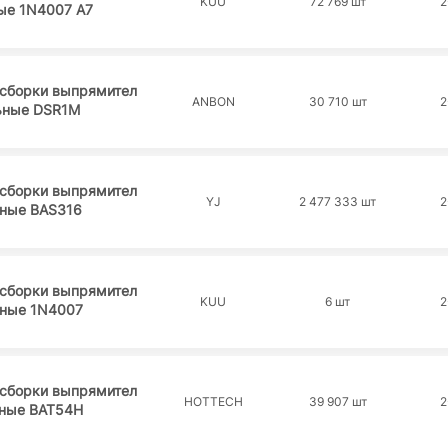
KUU
72 769 шт
2
ые 1N4007 A7
 сборки выпрямител
ANBON
30 710 шт
2
ьные DSR1M
 сборки выпрямител
YJ
2 477 333 шт
2
ные BAS316
 сборки выпрямител
KUU
6 шт
2
ные 1N4007
 сборки выпрямител
HOTTECH
39 907 шт
2
ные BAT54H