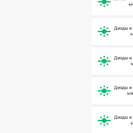
ь
CREE
CREE-LED
CTK
Диоды и
ь
CYG Wayon
DAIER
DaYa
Диоды и
DC
DC Components
DC COMPONENTS
Диоды и
DDF
ьн
DI
Dialight
DIALIGHT
Диоды и
DIODES
Diodes Inc