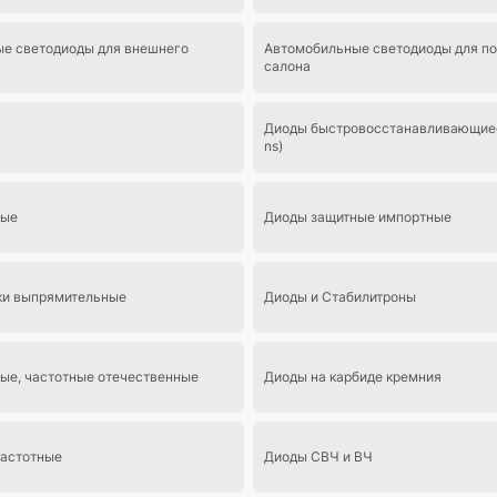
е светодиоды для внешнего
Автомобильные светодиоды для по
салона
Диоды быстровосстанавливающиес
ns)
ные
Диоды защитные импортные
ки выпрямительные
Диоды и Стабилитроны
ые, частотные отечественные
Диоды на карбиде кремния
астотные
Диоды СВЧ и ВЧ