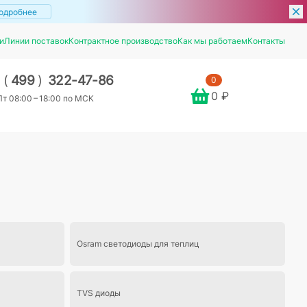
одробнее
и
Линии поставок
Контрактное производство
Как мы работаем
Контакты
7
(
499
)
322-47-86
0
0 ₽
т 08:00 – 18:00 по МСК
Osram светодиоды для теплиц
TVS диоды