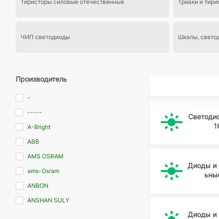
Тиристоры силовые отечественные
Триаки и тир
ЧИП светодиоды
Шкалы, свето
Производитель
-
-----
Светоди
1
A-Bright
ABB
AMS OSRAM
Диоды и
ams-Osram
ьны
ANBON
ANSHAN SULY
Диоды и
ARL