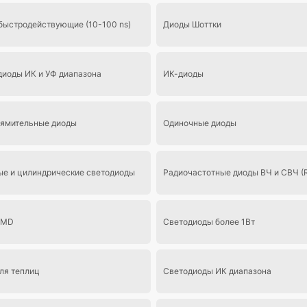
быстродействующие (10-100 ns)
Диоды Шоттки
иоды ИК и УФ диапазона
ИК-диоды
ямительные диоды
Одиночные диоды
е и цилиндрические светодиоды
Радиочастотные диоды ВЧ и СВЧ (
SMD
Светодиоды более 1Вт
ля теплиц
Светодиоды ИК диапазона