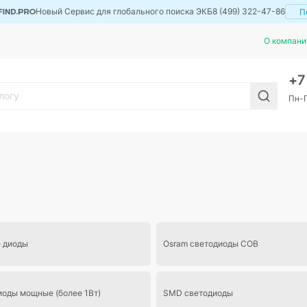
Новый Сервис для глобального поиска ЭКБ
8 (499) 322-47-86
П
О компани
+
Пн-П
 диоды
Osram светодиоды COB
иоды мощные (более 1Вт)
SMD светодиоды