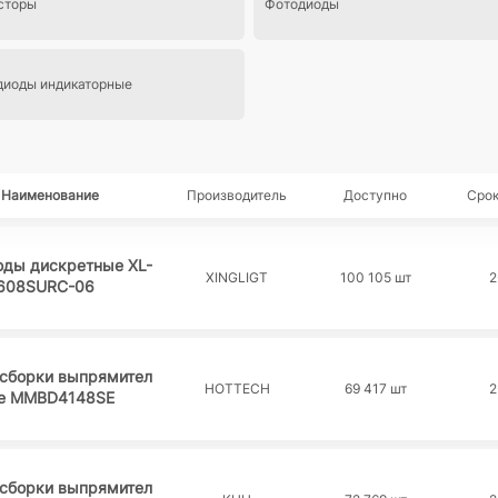
исторы
Фотодиоды
диоды индикаторные
Наименование
Производитель
Доступно
Срок
оды дискретные XL-
XINGLIGT
100 105 шт
2
608SURC-06
 сборки выпрямител
HOTTECH
69 417 шт
2
е MMBD4148SE
 сборки выпрямител